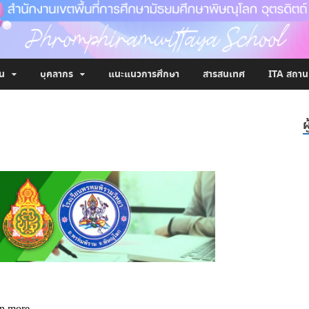
าน
บุคลากร
แนะแนวการศึกษา
สารสนเทศ
ITA สถาน
ผ