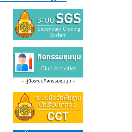
– คู่มือระบบกิจกรรมชุมนุม –